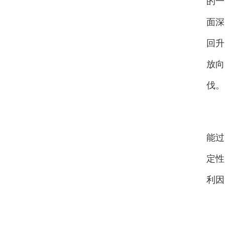
的一
面深
回升
放向
伐。
会
能过
定性
利因
会