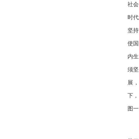
社会
时代
坚持
使国
内生
须坚
展
下，
图一
会