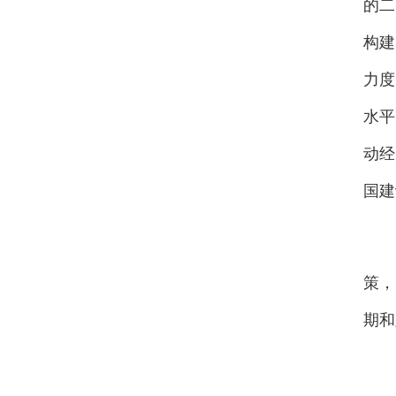
的二
构建
力度
水平
动经
国建
会
策，
期和
积