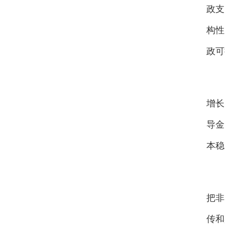
政支
构性
政可
稳
增长
导金
本稳
要
把非
传和