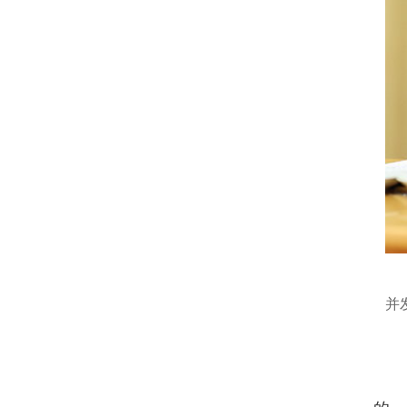
1
并
会