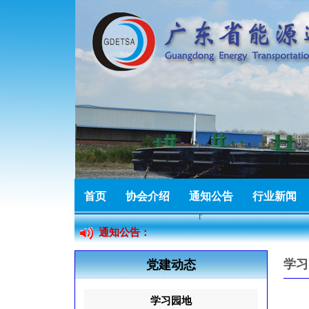
热烈祝贺广东燃力新能源
热烈祝贺佛山市索固五金
r
首页
协会介绍
通知公告
行业新闻
加入协会
通知公告：
热烈祝贺广州市泰丽贸易
学习
党建动态
r
学习园地