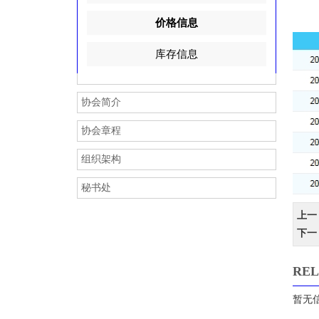
价格信息
热烈祝贺深圳市路易思哲
库存信息
r
协会简介
关于支援广西抗洪救灾爱
协会章程
r
组织架构
秘书处
热烈祝贺广东燃力新能源
上一
下一
r
REL
热烈祝贺佛山市索固五金
暂无